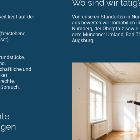
Wo sind wir tätig
it liegt auf der
Von unseren Standorten in Nür
aus bewerten wir Immobilien in
Nürnberg, der Oberpfalz sowi
freistehend,
dem Münchner Umland, Bad Tö
ser)
Augsburg.
rundstücke,
nd,
chaftliche und
cke)
rechte,
eßbrauch,
nte
ngen