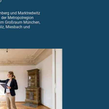
?
nberg und Marktredwitz
 der Metropolregion
e im Großraum München,
lz, Miesbach und