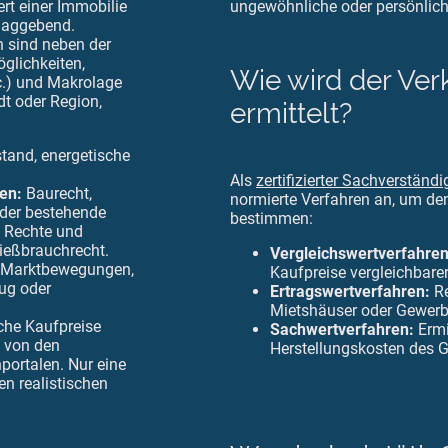
rt einer Immobilie
ungewöhnliche oder persönliche
hlaggebend.
n sind neben der
glichkeiten,
Wie wird der Ve
c.) und Makrolage
dt oder Region,
ermittelt?
tand, energetische
Als
zertifizierter Sachverständi
en:
Baurecht,
normierte Verfahren an, um den
der bestehende
bestimmen:
e Rechte und
Nießbrauchrecht.
Vergleichswertverfahren
 Marktbewegungen,
Kaufpreise vergleichbare
ug oder
Ertragswertverfahren:
Re
Mietshäuser oder Gewerb
che Kaufpreise
Sachwertverfahren:
Ermi
h von den
Herstellungskosten des 
portalen. Nur eine
en realistischen