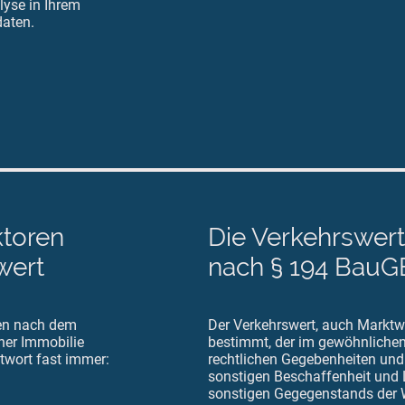
yse in Ihrem
daten.
ktoren
Die Verkehrswer
wert
nach § 194 BauG
en nach dem
Der Verkehrswert, auch Marktwe
ner Immobilie
bestimmt, der im gewöhnliche
ntwort fast immer:
rechtlichen Gegebenheiten und 
sonstigen Beschaffenheit und 
sonstigen Gegegenstands der W