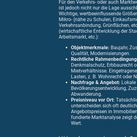
Für den Verkehrs- oder auch Marktwe
ist jedoch nicht nur die Lage aussc
Wichtige, wertbeeinflussende Größe
Mikro- (nähe zu Schulen, Einkaufsmö
Verkehrsanbindung, Grünflächen, et
(wirtschaftliche Entwicklung der Sta
Arbeitsmarkt, etc.):
Objektmerkmale:
Baujahr, Zus
Qualität, Modernisierungen.
Rechtliche Rahmenbedingung
Denkmalschutz, Erbbaurecht o
Mietverhältnisse. Eingetragen
Lasten, z. B. Wohnrecht oder 
Nachfrage & Angebot:
Lokale
Bevölkerungsentwicklung, Zuz
Abwanderung.
Preisniveau vor Ort:
Tatsächli
unterscheiden sich oft deutlic
Angebotspreisen in Immobilien
fundierte Marktanalyse zeigt d
Wert.