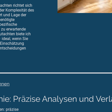
achten richtet sich
der Komplexität des
rt und Lage der
enötigte
pezifische
r zu erwartende
utachten biete ich
 ideal, wenn Sie
 Einschätzung
 Entscheidungen
önnen
ie: Präzise Analysen und Verlä
en: präzise