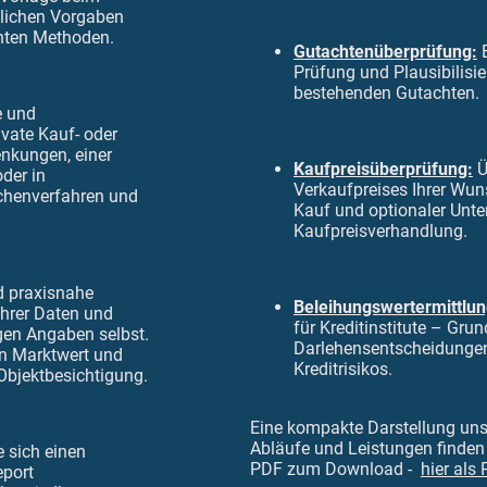
lichen Vorgaben
nten Methoden.
Gutachtenüberprüfung:
E
Prüfung und Plausibilisie
bestehenden Gutachten.
e und
ivate Kauf- oder
nkungen, einer
Kaufpreisüberprüfung:
Ü
der in
Verkaufpreises Ihrer Wu
echenverfahren und
Kauf und optionaler Unte
Kaufpreisverhandlung.
 praxisnahe
Beleihungswertermittlun
Ihrer Daten und
für Kreditinstitute – Grun
gen Angaben selbst.
Darlehensentscheidungen
n Marktwert und
Kreditrisikos.
Objektbesichtigung.
Eine kompakte Darstellung uns
Abläufe und Leistungen finden 
 sich einen
PDF zum Download -
hier al
eport