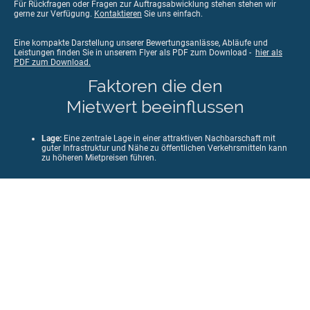
Für Rückfragen oder Fragen zur Auftragsabwicklung stehen stehen wir
gerne zur Verfügung.
Kontaktieren
Sie uns einfach.
Eine kompakte Darstellung unserer Bewertungsanlässe, Abläufe und
Leistungen finden Sie in unserem Flyer als PDF zum Download -
hier als
PDF zum Download.
Faktoren die den
Mietwert beeinflussen
Lage:
Eine zentrale Lage in einer attraktiven Nachbarschaft mit
guter Infrastruktur und Nähe zu öffentlichen Verkehrsmitteln kann
zu höheren Mietpreisen führen.
Zustand der Immobilie:
Gut gepflegte und modernisierte Immobilien
können in der Regel höhere Mieten erzielen als solche mit
Renovierungsbedarf oder Instandhaltungsmängeln.
Ausstattung:
Moderne Annehmlichkeiten wie eine hochwertige
Küche, ein modernes Badezimmer, Parkmöglichkeiten oder ein
Balkon können den Mietwert erhöhen.
Größe und Zuschnitt:
Größere Wohnungen oder Häuser mit einem