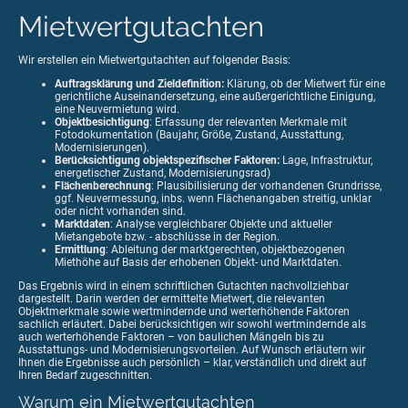
Mietwertgutachten
Wir erstellen ein Mietwertgutachten auf folgender Basis:
Auftragsklärung und Zieldefinition:
Klärung, ob der Mietwert für eine
gerichtliche Auseinandersetzung, eine außergerichtliche Einigung,
eine Neuvermietung wird.
Objektbesichtigung
: Erfassung der relevanten Merkmale mit
Fotodokumentation (Baujahr, Größe, Zustand, Ausstattung,
Modernisierungen).
Berücksichtigung objektspezifischer Faktoren:
Lage, Infrastruktur,
energetischer Zustand, Modernisierungsrad)
Flächenberechnung
: Plausibilisierung der vorhandenen Grundrisse,
ggf. Neuvermessung, inbs. wenn Flächenangaben streitig, unklar
oder nicht vorhanden sind.
Marktdaten
: Analyse vergleichbarer Objekte und aktueller
Mietangebote bzw. - abschlüsse in der Region.
Ermittlung
: Ableitung der marktgerechten, objektbezogenen
Miethöhe auf Basis der erhobenen Objekt- und Marktdaten.
Das Ergebnis wird in einem schriftlichen Gutachten nachvollziehbar
dargestellt. Darin werden der ermittelte Mietwert, die relevanten
Objektmerkmale sowie wertmindernde und werterhöhende Faktoren
sachlich erläutert. Dabei berücksichtigen wir sowohl wertmindernde als
auch werterhöhende Faktoren – von baulichen Mängeln bis zu
Ausstattungs- und Modernisierungsvorteilen. Auf Wunsch erläutern wir
Ihnen die Ergebnisse auch persönlich – klar, verständlich und direkt auf
Ihren Bedarf zugeschnitten.
Warum ein Mietwertgutachten