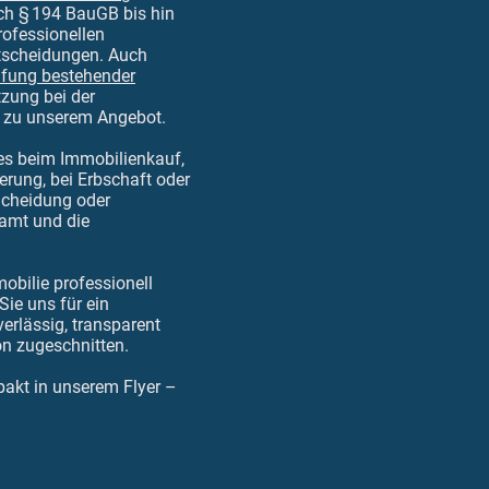
h § 194 BauGB bis hin
professionellen
ntscheidungen. Auch
üfung bestehender
zung bei der
 zu unserem Angebot.
i es beim Immobilienkauf,
erung, bei Erbschaft oder
cheidung oder
zamt und die
obilie professionell
Sie uns für ein
erlässig, transparent
ion zugeschnitten.
pakt in unserem Flyer –