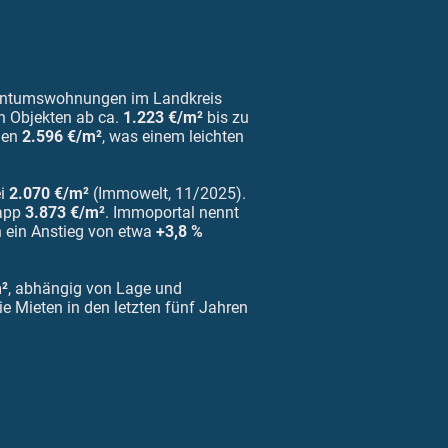
igentumswohnungen im Landkreis
n Objekten ab ca.
1.223 €/m²
bis zu
gen
2.596 €/m²
, was einem leichten
ei
2.070 €/m²
(Immowelt, 11/2025).
napp
3.873 €/m²
. Immoportal nennt
h ein Anstieg von etwa
+3,8 %
m²
, abhängig von Lage und
e Mieten in den letzten fünf Jahren