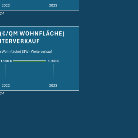
024
024