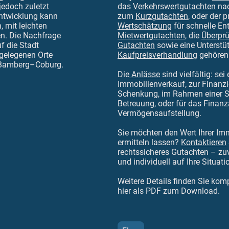
jedoch zuletzt
das
Verkehrswertgutachten
nac
entwicklung kann
zum
Kurzgutachten
, oder der 
, mit leichten
Wertschätzung
für schnelle E
n. Die Nachfrage
Mietwertgutachten
, die
Überpr
f die Stadt
Gutachten
sowie eine Unterstüt
 gelegenen Orte
Kaufpreisverhandlung
gehören
–Bamberg–Coburg.
Die
Anlässe
sind vielfältig: se
Immobilienverkauf, zur Finanzi
Schenkung, im Rahmen einer S
Betreuung, oder für das Finan
Vermögensaufstellung.
Sie möchten den Wert Ihrer Imm
ermitteln lassen?
Kontaktieren
rechtssicheres Gutachten – zuv
und individuell auf Ihre Situat
Weitere Details finden Sie kom
hier als PDF zum Download.