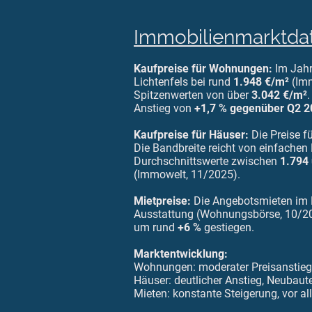
Immobilienmarktda
Kaufpreise für Wohnungen:
Im Jahr
Lichtenfels bei rund
1.948 €/m²
(Imm
Spitzenwerten von über
3.042 €/m²
Anstieg von
+1,7 % gegenüber Q2 2
Kaufpreise für Häuser:
Die Preise f
Die Bandbreite reicht von einfachen
Durchschnittswerte zwischen
1.794
(Immowelt, 11/2025).
Mietpreise:
Die Angebotsmieten im L
Ausstattung (Wohnungsbörse, 10/2025
um rund
+6 %
gestiegen.
Marktentwicklung:
Wohnungen: moderater Preisanstieg,
Häuser: deutlicher Anstieg, Neubaut
Mieten: konstante Steigerung, vor al