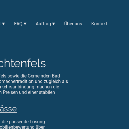
t
FAQ
Auftrag
Über uns
Kontakt
chtenfels
nfels sowie die Gemeinden Bad
bmachertradition und zugleich als
Verkehrsanbindung machen die
n Preisen und einer stabilen
lässe
n die passende Lösung
bilienbewertung
über