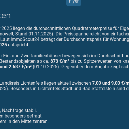
Flyer
ten
 2025 liegen die durchschnittlichen Quadratmeterpreise für E
owelt, Stand 01.11.2025). Die Preisspanne reicht von einfache
. Laut ImmoScout24 beträgt der Durchschnittspreis für Wohnun
025
entspricht
ür Ein- und Zweifamilienhäuser bewegen sich im Durchschnitt b
 Bestandsobjekten ab ca.
873 €/m²
bis zu Spitzenwerten von k
 und 2.687 €/m²
(01.10.2025). Gegenüber dem Vorjahr zeigt sic
andkreis Lichtenfels liegen aktuell zwischen
7,00 und 9,00 €/
). Besonders in Lichtenfels-Stadt und Bad Staffelstein sind di
 Nachfrage stabil.
en besonders gefragt.
lem in den Mittelzentren.