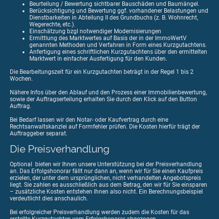
Beurteilung / Bewertung sichtbarer Bauschäden und Baumängel.
Berücksichtigung und Bewertung ggf. vorhandener Belastungen und
Dienstbarkeiten in Abteilung II des Grundbuchs (z. B. Wohnrecht,
Wegerechte, etc.).
Einschätzung bzgl notwendiger Modernisierungen
Ermittlung des Marktwertes auf Basis der in der ImmoWertV
genannten Methoden und Verfahren in Form eines Kurzgutachtens.
Anfertigung eines schriftlichen Kurzgutachtens über den ermittelten
Marktwert in einfacher Ausfertigung für den Kunden.
Die Bearbeitungszeit für ein Kurzgutachten beträgt in der Regel 1 bis 2
Wochen.
Nähere Infos über den Ablauf und den Prozess einer Immobilienbewertung,
sowie der Auftragserteilung erhalten Sie durch den Klick auf den Button
Auftrag.
Bei Bedarf lassen wir den Notar- oder Kaufvertrag durch eine
Rechtsanwaltskanzlei auf Formfehler prüfen. Die Kosten hierfür trägt der
Auftraggeber separat.
Die Preisverhandlung
Optional bieten wir Ihnen unsere Unterstützung bei der Preisverhandlung
an. Das Erfolgshonorar fällt nur dann an, wenn wir für Sie einen Kaufpreis
erzielen, der unter dem ursprünglichen, nicht verhandelten Angebotspreis
liegt. Sie zahlen es ausschließlich aus dem Betrag, den wir für Sie einsparen
– zusätzliche Kosten entstehen Ihnen also nicht. Ein Berechnungsbeispiel
verdeutlicht dies anschaulich.
Bei erfolgreicher Preisverhandlung werden zudem die Kosten für das
erstellte Kurzgutachten vom Erfolgshonorar abgezogen.