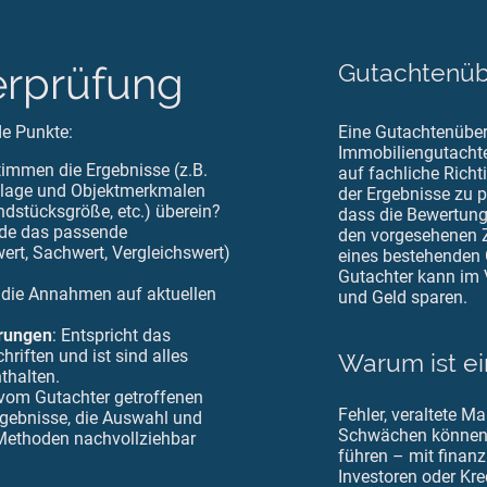
rprüfung
Gutachtenüb
de Punkte:
Eine Gutachtenüber
Immobiliengutacht
timmen die Ergebnisse (z.B.
auf fachliche Richti
ktlage und Objektmerkmalen
der Ergebnisse zu pr
ndstücksgröße, etc.) überein?
dass die Bewertung 
rde das passende
den vorgesehenen Z
ert, Sachwert, Vergleichswert)
eines bestehenden 
Gutachter kann im 
n die Annahmen auf aktuellen
und Geld sparen.
erungen
: Entspricht das
riften und ist sind alles
Warum ist ei
thalten.
vom Gutachter getroffenen
Fehler, veraltete M
gebnisse, die Auswahl und
Schwächen können 
Methoden nachvollziehbar
führen – mit finanzi
Investoren oder Kre