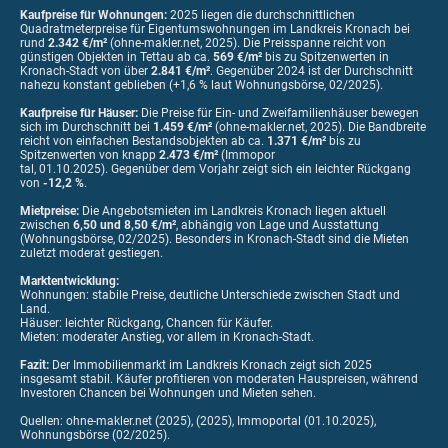
Kaufpreise für Wohnungen:
2025 liegen die durchschnittlichen
Quadratmeterpreise für Eigentumswohnungen im Landkreis Kronach bei
rund
2.342 €/m²
(ohne-makler.net, 2025). Die Preisspanne reicht von
günstigen Objekten in Tettau ab ca.
569 €/m²
bis zu Spitzenwerten in
Kronach-Stadt von über
2.841 €/m²
. Gegenüber 2024 ist der Durchschnitt
nahezu konstant geblieben (+1,6 % laut Wohnungsbörse, 02/2025).
Kaufpreise für Häuser:
Die Preise für Ein- und Zweifamilienhäuser bewegen
sich im Durchschnitt bei
1.459 €/m²
(ohne-makler.net, 2025). Die Bandbreite
reicht von einfachen Bestandsobjekten ab ca.
1.371 €/m²
bis zu
Spitzenwerten von knapp
2.473 €/m²
(Immopor
tal, 01.10.2025). Gegenüber dem Vorjahr zeigt sich ein leichter Rückgang
von
-12,2 %
.
Mietpreise:
Die Angebotsmieten im Landkreis Kronach liegen aktuell
zwischen
6,50 und 8,50 €/m²
, abhängig von Lage und Ausstattung
(Wohnungsbörse, 02/2025). Besonders in Kronach-Stadt sind die Mieten
zuletzt moderat gestiegen.
Marktentwicklung:
Wohnungen: stabile Preise, deutliche Unterschiede zwischen Stadt und
Land.
Häuser: leichter Rückgang, Chancen für Käufer.
Mieten: moderater Anstieg, vor allem in Kronach-Stadt.
Fazit:
Der Immobilienmarkt im Landkreis Kronach zeigt sich 2025
insgesamt stabil. Käufer profitieren von moderaten Hauspreisen, während
Investoren Chancen bei Wohnungen und Mieten sehen.
Quellen: ohne-makler.net (2025), (2025), Immoportal (01.10.2025),
Wohnungsbörse (02/2025).